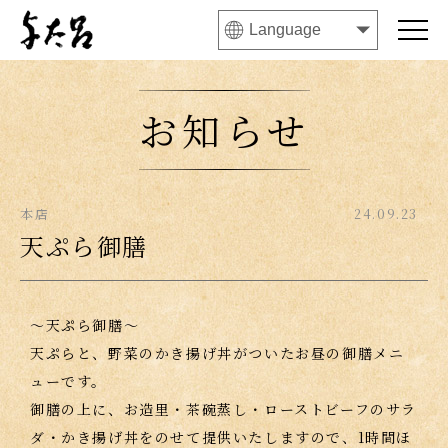
お知らせ
本店
24.09.23
天ぷら御膳
〜天ぷら御膳〜
天ぷらと、野菜のかき揚げ丼がついたお昼の御膳メニ
ューです。
御膳の上に、お造里・茶碗蒸し・ローストビーフのサラ
ダ・かき揚げ丼をのせて提供いたしますので、1時間ほ