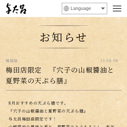
お知らせ
梅田店
23.08.08
梅田店限定 『穴子の山椒醬油と
夏野菜の天ぷら膳』
8月おすすめの天ぷら膳です。
『穴子の山椒醤油と夏野菜の天ぷら膳』
与太呂梅田店限定です！
山椒醤油の風味と香り、夏野菜のとうもろこし、赤万