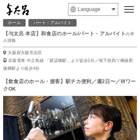
ホール
パート・アルバイト
【与太呂 本店】和食店のホール/パート・アルバイト
の求
人情報
大阪府大阪市北区
京阪電車 中之島線 「渡辺橋駅」より徒歩1分／地下鉄四ツ橋線肥
後橋駅より徒歩4分
【飲食店のホール・接客】駅チカ便利／週2日〜／Wワー
クOK