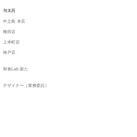
与太呂
中之島 本店
梅田店
上本町店
神戸店
和食Lab.新た
デザイナー（業務委託）