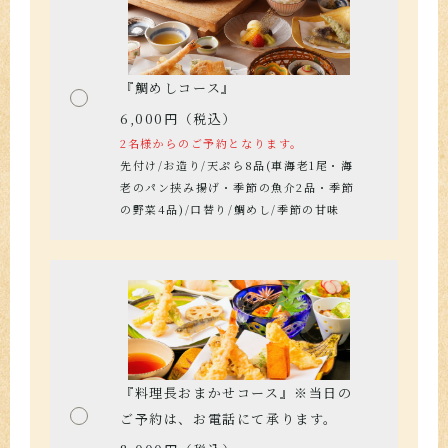
『鯛めしコース』
6,000円（税込）
2名様からのご予約となります。
先付け/お造り/天ぷら8品(車海老1尾・海
老のパン挟み揚げ・季節の魚介2品・季節
の野菜4品)/口替り/鯛めし/季節の甘味
『料理長おまかせコース』※当日の
ご予約は、お電話にて承ります。