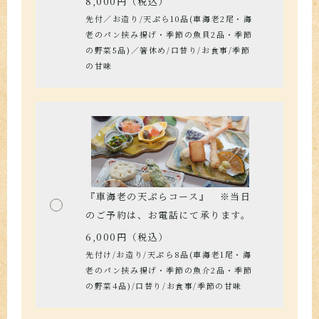
8,000円（税込）
先付／お造り/天ぷら10品(車海老2尾・海
老のパン挟み揚げ・季節の魚貝2品・季節
の野菜5品)／箸休め/口替り/お食事/季節
の甘味
『車海老の天ぷらコース』 ※当日
のご予約は、お電話にて承ります。
6,000円（税込）
先付け/お造り/天ぷら8品(車海老1尾・海
老のパン挟み揚げ・季節の魚介2品・季節
の野菜4品)/口替り/お食事/季節の甘味